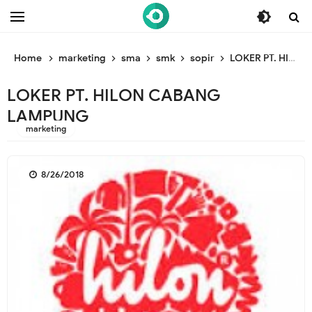
/* ganti br awal */
/* ganti br end */
Home
marketing
sma
smk
sopir
LOKER PT. HILON CABANG LAMPUNG
LOKER PT. HILON CABANG
LAMPUNG
marketing
8/26/2018