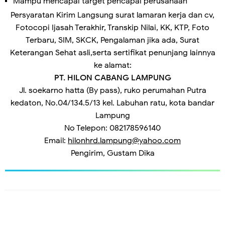
Mampu mencapai target pencapai perusahaan
Persyaratan
Kirim Langsung surat lamaran kerja dan cv,
Fotocopi Ijasah Terakhir, Transkip Nilai, KK, KTP, Foto
Terbaru, SIM, SKCK, Pengalaman jika ada, Surat
Keterangan Sehat asli,serta sertifikat penunjang lainnya
ke alamat:
PT. HILON CABANG LAMPUNG
Jl. soekarno hatta (By pass), ruko perumahan Putra
kedaton, No.04/134.5/13 kel. Labuhan ratu, kota bandar
Lampung
No Telepon
: 
082178596140
Email:
hilonhrd.lampung@yahoo.com
Pengirim
, 
Gustam Dika