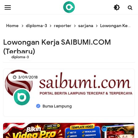
/* ganti br awal */
/* ganti br end */
Home
diploma-3
reporter
sarjana
Lowongan Kerja SAIBUMI.COM (Terbaru)
Lowongan Kerja SAIBUMI.COM
(Terbaru)
diploma-3
3/09/2018
Bursa Lampung