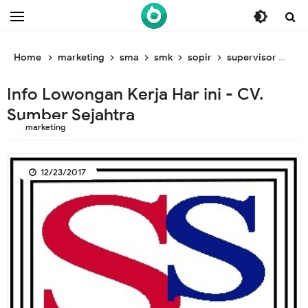
/* ganti br awal */
/* ganti br end */
Home
marketing
sma
smk
sopir
supervisor
Inf
Info Lowongan Kerja Har ini - CV.
Sumber Sejahtra
marketing
12/23/2017