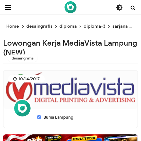
/* ganti br awal */
/* ganti br end */
Home
desaingrafis
diploma
diploma-3
sarjana
Lo
Lowongan Kerja MediaVista Lampung
(NEW)
desaingrafis
10/14/2017
Bursa Lampung