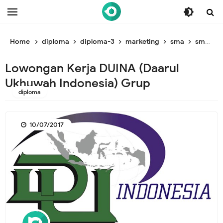
/* ganti br awal */
/* ganti br end */
Home
diploma
diploma-3
marketing
sma
smk
Lowongan Kerja DUINA (Daarul
Ukhuwah Indonesia) Grup
diploma
10/07/2017