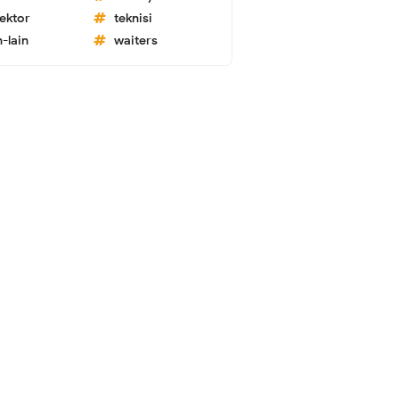
lektor
teknisi
n-lain
waiters