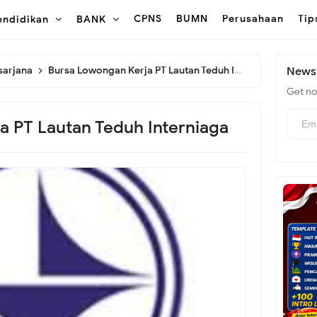
CPNS
BUMN
Perusahaan
Tip
endidikan
BANK
sarjana
Bursa Lowongan Kerja PT Lautan Teduh Interniaga
Newsl
Get not
 PT Lautan Teduh Interniaga