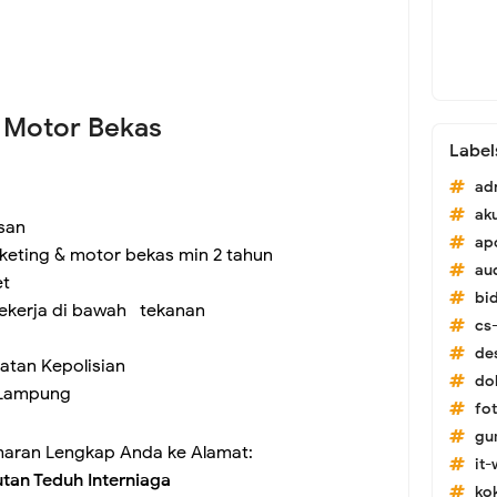
i Motor Bekas
Label
ad
ak
san
ap
eting & motor bekas min 2 tahun
au
et
bi
a bekerja di bawah tekanan
cs-
de
tatan Kepolisian
do
r Lampung
fo
gu
maran Lengkap Anda ke Alamat:
it
tan Teduh Interniaga
ko