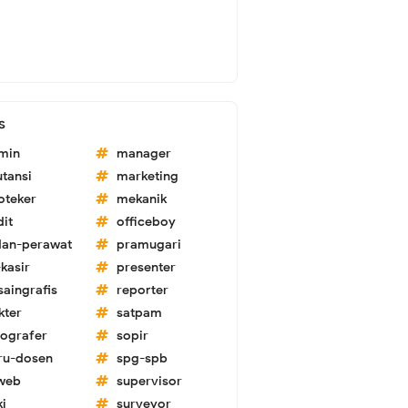
s
min
manager
utansi
marketing
oteker
mekanik
dit
officeboy
dan-perawat
pramugari
kasir
presenter
saingrafis
reporter
kter
satpam
tografer
sopir
ru-dosen
spg-spb
-web
supervisor
ki
surveyor