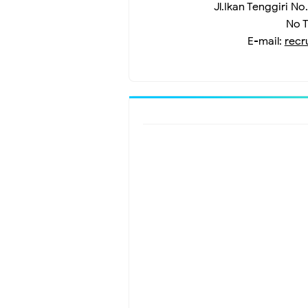
Jl.Ikan Tenggiri 
No T
E-mail:
recr