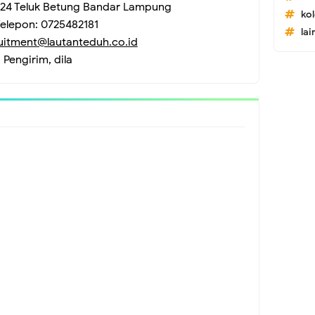
No.24 Teluk Betung Bandar Lampung
ko
elepon: 0725482181
lai
uitment@lautanteduh.co.id
Pengirim, dila