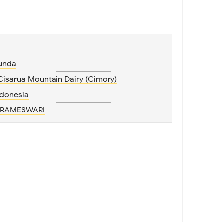
unda
Cisarua Mountain Dairy (Cimory)
ndonesia
 PRAMESWARI