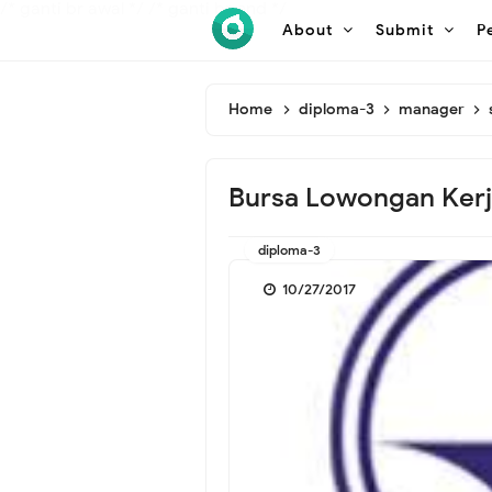
/* ganti br awal */
/* ganti br end */
About
Submit
P
Home
diploma-3
manager
Bursa Lowongan Kerja
diploma-3
10/27/2017