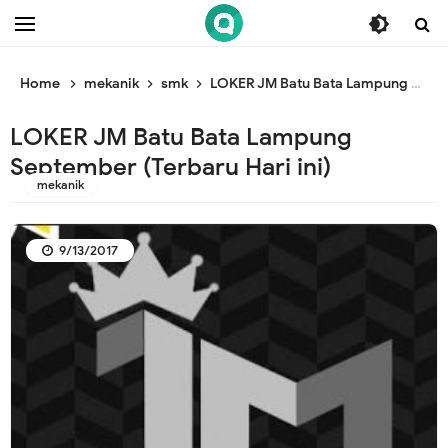
/* ganti br awal */
/* ganti br end */
Home
mekanik
smk
LOKER JM Batu Bata Lampung September (Terbaru Hari ini)
LOKER JM Batu Bata Lampung
September (Terbaru Hari ini)
mekanik
9/13/2017