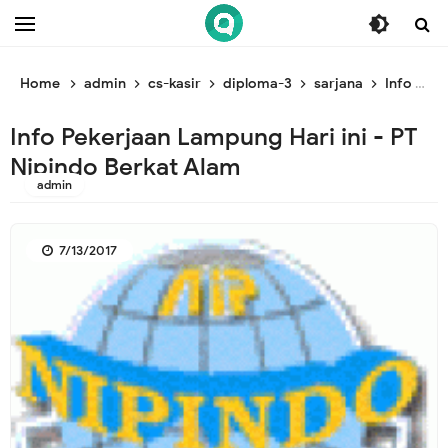
/* ganti br awal */
/* ganti br end */
Home
admin
cs-kasir
diploma-3
sarjana
Info Pekerjaan Lampung Hari ini - PT Nipindo Berkat Alam
Info Pekerjaan Lampung Hari ini - PT
Nipindo Berkat Alam
admin
7/13/2017