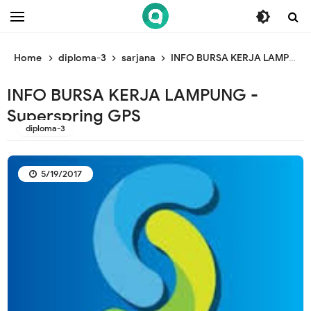
/* ganti br awal */
/* ganti br end */
Home
diploma-3
sarjana
INFO BURSA KERJA LAMPUNG - Superspring GPS
INFO BURSA KERJA LAMPUNG -
Superspring GPS
diploma-3
5/19/2017