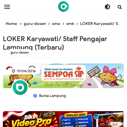
/* ganti br awal */
/* ganti br end */
Home
guru-dosen
sma
smk
LOKER Karyawati/ Staff Pengajar Lampung (Terbaru)
LOKER Karyawati/ Staff Pengajar
Lampung (Terbaru)
guru-dosen
11/04/2016
Bursa Lampung