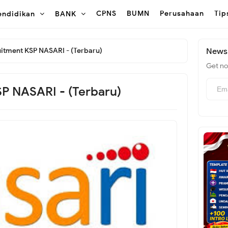
CPNS
BUMN
Perusahaan
Tip
endidikan
BANK
itment KSP NASARI - (Terbaru)
Newsl
Get not
P NASARI - (Terbaru)