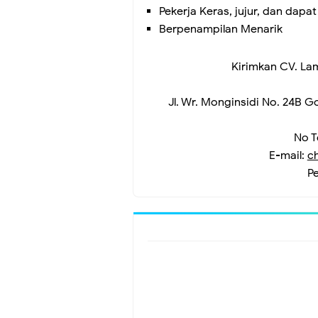
Pekerja Keras, jujur, dan dapa
Berpenampilan Menarik
Kirimkan CV. La
Jl. Wr. Monginsidi No. 24B 
No T
E-mail:
c
P