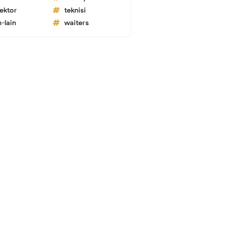
lektor
teknisi
n-lain
waiters