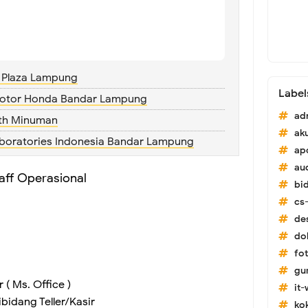
 Plaza Lampung
Label
Motor Honda Bandar Lampung
ad
th Minuman
ak
aboratories Indonesia Bandar Lampung
ap
au
aff Operasional
bi
cs-
de
do
fo
gu
 Ms. Office )
it
idang Teller/Kasir
ko