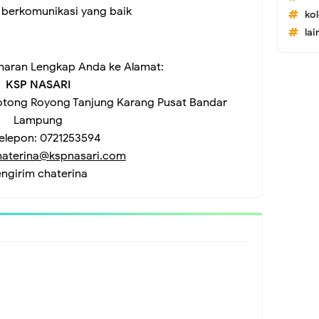
t berkomunikasi yang baik
ko
lai
maran Lengkap Anda ke Alamat:
KSP NASARI
Gotong Royong Tanjung Karang Pusat Bandar
Lampung
elepon: 0721253594
haterina@kspnasari.com
engirim
chaterina