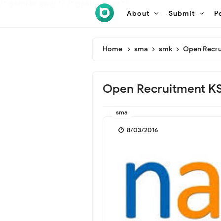
/* ganti br awal */
/* ganti br end */
About
Submit
P
Home
sma
smk
Open Recru
Open Recruitment KS
sma
8/03/2016