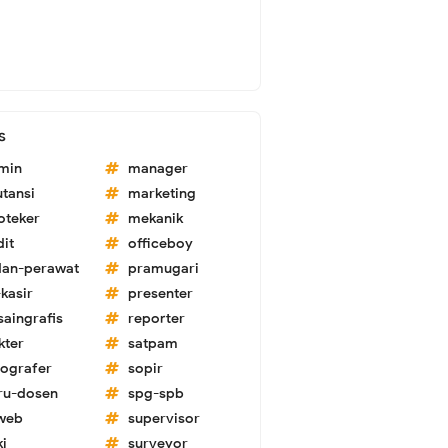
s
min
manager
utansi
marketing
oteker
mekanik
dit
officeboy
dan-perawat
pramugari
kasir
presenter
saingrafis
reporter
kter
satpam
tografer
sopir
ru-dosen
spg-spb
-web
supervisor
ki
surveyor