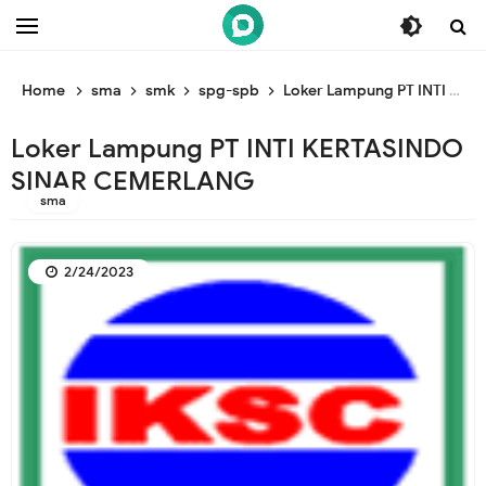
/* ganti br awal */
/* ganti br end */
Home
sma
smk
spg-spb
Loker Lampung PT INTI KERTASINDO SINAR CEMERLANG
Loker Lampung PT INTI KERTASINDO
SINAR CEMERLANG
sma
2/24/2023