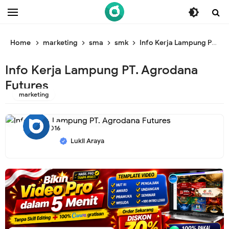
/* ganti br awal */
/* ganti br end */
Home
marketing
sma
smk
Info Kerja Lampung PT. Agrodana Futures
Info Kerja Lampung PT. Agrodana
Futures
marketing
7/14/2016
Lukil Araya