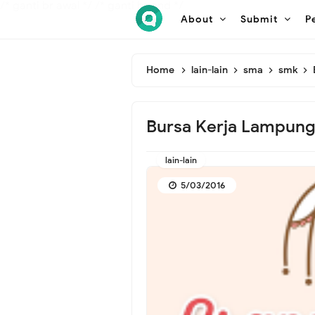
/* ganti br awal */
/* ganti br end */
About
Submit
P
Home
lain-lain
sma
smk
Bursa Kerja Lampung 
lain-lain
5/03/2016