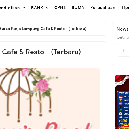
CPNS
BUMN
Perusahaan
Tip
endidikan
BANK
Bursa Kerja Lampung Cafe & Resto - (Terbaru)
Newsl
Get not
Cafe & Resto - (Terbaru)