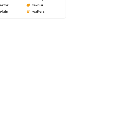
lektor
teknisi
n-lain
waiters