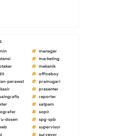
s
min
manager
utansi
marketing
oteker
mekanik
dit
officeboy
dan-perawat
pramugari
kasir
presenter
saingrafis
reporter
kter
satpam
tografer
sopir
ru-dosen
spg-spb
-web
supervisor
ki
surveyor