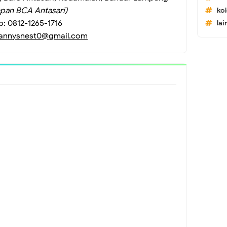
pan BCA Antasari)
ko
p: 0812-1265-1716
lai
annysnest0@gmail.com