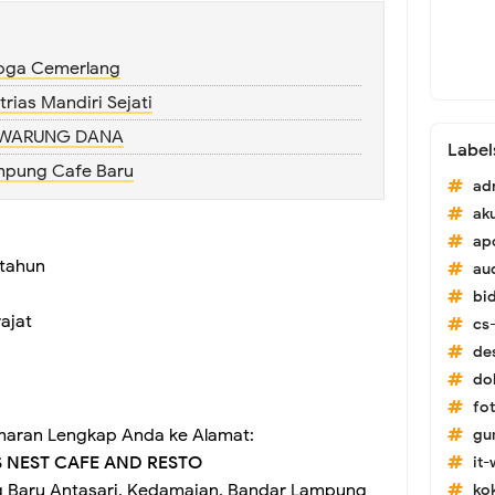
Boga Cemerlang
rias Mandiri Sejati
g WARUNG DANA
Label
ampung Cafe Baru
ad
ak
ap
 tahun
au
bi
ajat
cs-
de
do
fo
maran Lengkap Anda ke Alamat:
gu
 NEST CAFE AND RESTO
it
ng Baru Antasari, Kedamaian, Bandar Lampung
ko