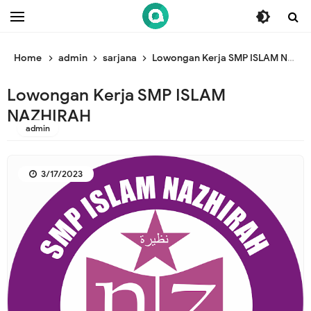
/* ganti br awal */
/* ganti br end */
Home
admin
sarjana
Lowongan Kerja SMP ISLAM NAZHIRAH
Lowongan Kerja SMP ISLAM
NAZHIRAH
admin
3/17/2023