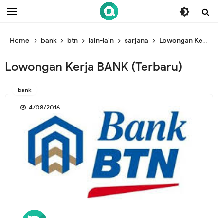
/* ganti br awal */
/* ganti br end */
Home
bank
btn
lain-lain
sarjana
Lowongan Kerja BANK (Terbaru)
Lowongan Kerja BANK (Terbaru)
bank
4/08/2016