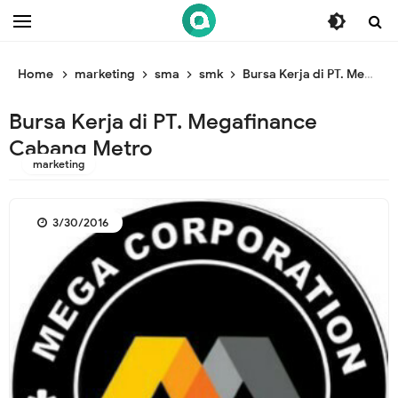
/* ganti br awal */
/* ganti br end */
Home
marketing
sma
smk
Bursa Kerja di PT. Megafinance Cabang Metro
Bursa Kerja di PT. Megafinance
Cabang Metro
marketing
3/30/2016