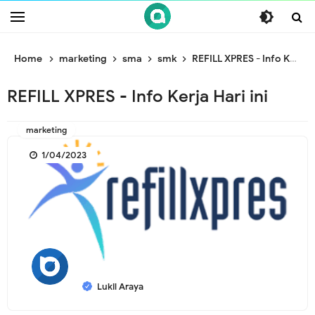
/* ganti br awal */
/* ganti br end */
Home
marketing
sma
smk
REFILL XPRES - Info Kerja Hari ini
REFILL XPRES - Info Kerja Hari ini
marketing
1/04/2023
Lukil Araya