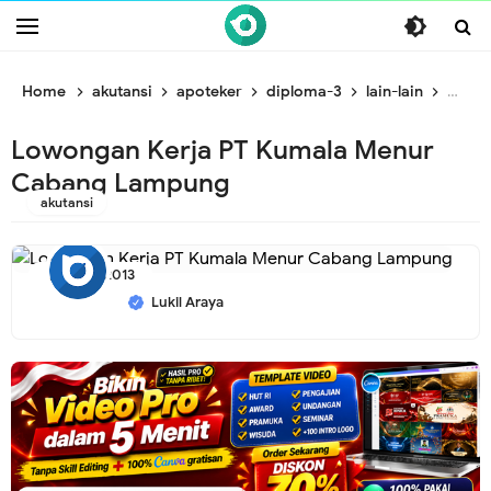
/* ganti br awal */
/* ganti br end */
Home
akutansi
apoteker
diploma-3
lain-lain
marke
Lowongan Kerja PT Kumala Menur
Cabang Lampung
akutansi
11/10/2013
Lukil Araya