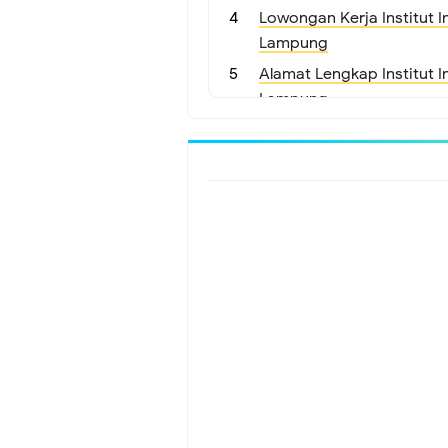
Lowongan Kerja Institut I
Lampung
Alamat Lengkap Institut I
Lampung
Lokasi Institut Informati
Lowongan Kerja Di Lampu
Gaji Standar UMR Institut 
Lowongan Kerja Admin Di I
Lampung
Lowongan Kerja Manager Di
Darmajaya Lampung
Lowongan Kerja Staff Di In
Lampung
Lowongan Kerja Mareketing 
Darmajaya Lampung