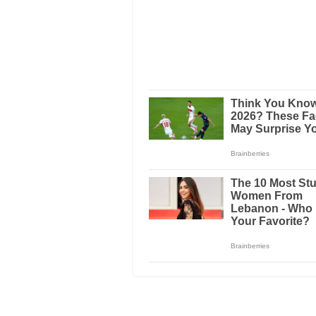
Lowongan Kerja
Receptio
Darmajaya Lampung
Lowongan Kerja
Personal 
Darmajaya Lampung
Lowongan Kerja
Staff Log
Darmajaya Lampung
Lowongan Kerja Audit Di I
Lampung
Lowongan Kerja Accounting 
Darmajaya Lampung
Logo Gambar Institut Info
Struktur Organisasi Instit
Sejarah Institut Informati
Autocad, Photoshop, Corel 
Darmajaya
Lowongan Kerja Desain Graf