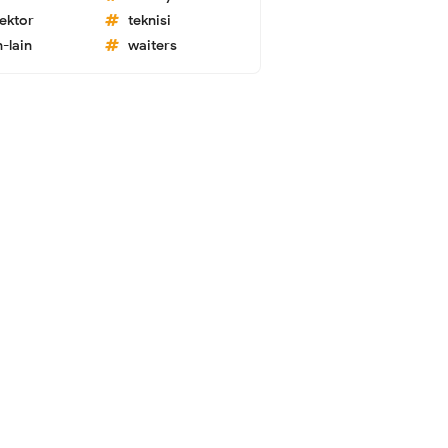
lektor
teknisi
n-lain
waiters