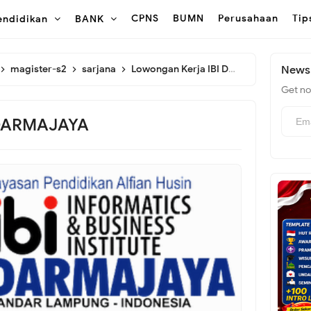
CPNS
BUMN
Perusahaan
Tip
endidikan
BANK
magister-s2
sarjana
Lowongan Kerja IBI DARMAJAYA
Newsl
Get not
 DARMAJAYA