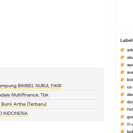
Label
ad
ak
ap
au
bi
ampung BIMBEL NURUL FIKRI
cs-
de
ndala Multifinance, Tbk
do
Bumi Artha (Terbaru)
fo
ND INDONESIA
gu
it
ko