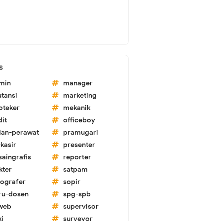
s
min
manager
utansi
marketing
oteker
mekanik
dit
officeboy
dan-perawat
pramugari
kasir
presenter
saingrafis
reporter
kter
satpam
tografer
sopir
ru-dosen
spg-spb
-web
supervisor
ki
surveyor