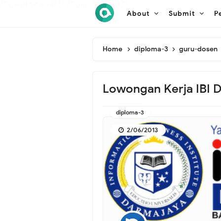
/* ganti br awal */
/* ganti br end */
About
Submit
P
Home
diploma-3
guru-dosen
Lowongan Kerja IBI
diploma-3
2/06/2013